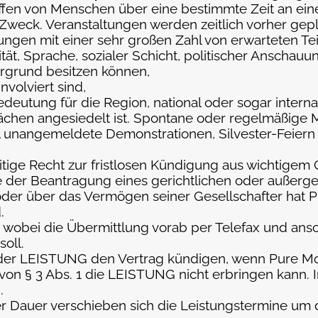
reffen von Menschen über eine bestimmte Zeit an e
 Zweck. Veranstaltungen werden zeitlich vorher gepl
tungen mit einer sehr großen Zahl von erwarteten T
lität, Sprache, sozialer Schicht, politischer Anscha
tergrund besitzen können,
nvolviert sind,
deutung für die Region, national oder sogar interna
Flächen angesiedelt ist. Spontane oder regelmäßi
l unangemeldete Demonstrationen, Silvester-Feiern 
eitige Recht zur fristlosen Kündigung aus wichtigem
er Beantragung eines gerichtlichen oder außerger
r über das Vermögen seiner Gesellschafter hat P
.
 wobei die Übermittlung vorab per Telefax und ansch
oll.
 der LEISTUNG den Vertrag kündigen, wenn Pure Mo
von § 3 Abs. 1 die LEISTUNG nicht erbringen kann. 
.
r Dauer verschieben sich die Leistungstermine um 