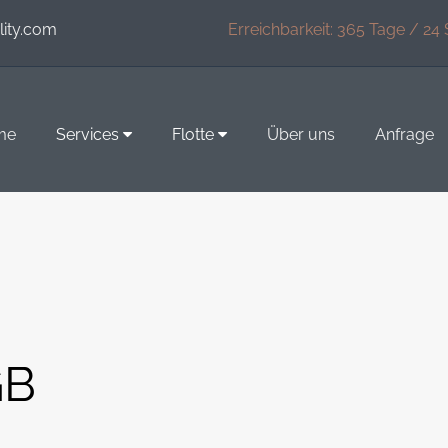
lity.com
Erreichbarkeit: 365 Tage / 24
me
Services
Flotte
Über uns
Anfrage
GB