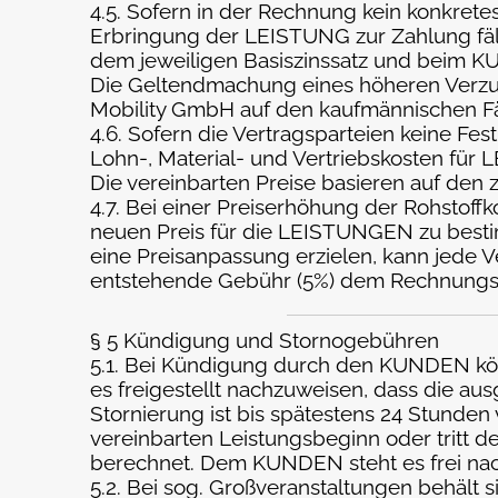
4.5. Sofern in der Rechnung kein konkrete
Erbringung der LEISTUNG zur Zahlung fäl
dem jeweiligen Basiszinssatz und beim KUN
Die Geltendmachung eines höheren Verzug
Mobility GmbH auf den kaufmännischen Fäll
4.6. Sofern die Vertragsparteien keine F
Lohn-, Material- und Vertriebskosten für 
Die vereinbarten Preise basieren auf den 
4.7. Bei einer Preiserhöhung der Rohstoff
neuen Preis für die LEISTUNGEN zu bestim
eine Preisanpassung erzielen, kann jede Ve
entstehende Gebühr (5%) dem Rechnungsbe
§ 5 Kündigung und Stornogebühren
5.1. Bei Kündigung durch den KUNDEN kö
es freigestellt nachzuweisen, dass die au
Stornierung ist bis spätestens 24 Stunden
vereinbarten Leistungsbeginn oder tritt d
berechnet. Dem KUNDEN steht es frei nac
5.2. Bei sog. Großveranstaltungen behält 