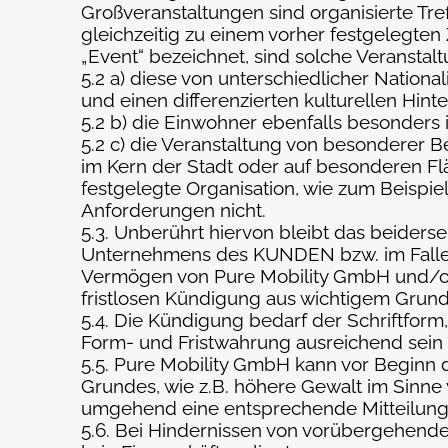
Großveranstaltungen sind organisierte T
gleichzeitig zu einem vorher festgelegten
„Event“ bezeichnet, sind solche Veranstal
5.2 a) diese von unterschiedlicher Nationa
und einen differenzierten kulturellen Hin
5.2 b) die Einwohner ebenfalls besonders i
5.2 c) die Veranstaltung von besonderer Be
im Kern der Stadt oder auf besonderen 
festgelegte Organisation, wie zum Beispie
Anforderungen nicht.
5.3. Unberührt hiervon bleibt das beiders
Unternehmens des KUNDEN bzw. im Falle d
Vermögen von Pure Mobility GmbH und/ode
fristlosen Kündigung aus wichtigem Grund
5.4. Die Kündigung bedarf der Schriftform,
Form- und Fristwahrung ausreichend sein s
5.5. Pure Mobility GmbH kann vor Beginn
Grundes, wie z.B. höhere Gewalt im Sinne 
umgehend eine entsprechende Mitteilung
5.6. Bei Hindernissen von vorübergehende