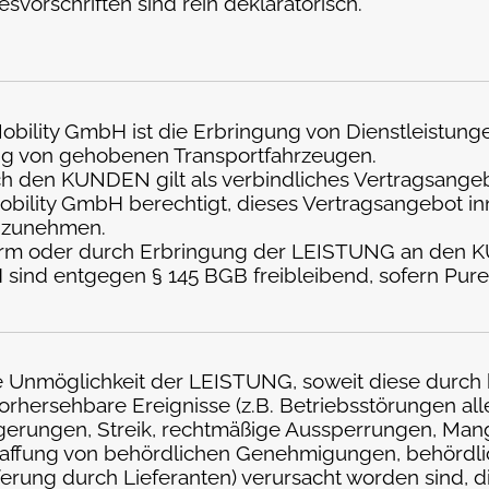
svorschriften sind rein deklaratorisch.
ility GmbH ist die Erbringung von Dienstleistung
ng von gehobenen Transportfahrzeugen.
 den KUNDEN gilt als verbindliches Vertragsangebo
Mobility GmbH berechtigt, dieses Vertragsangebot 
anzunehmen.
form oder durch Erbringung der LEISTUNG an den 
 sind entgegen § 145 BGB freibleibend, sofern Pure
die Unmöglichkeit der LEISTUNG, soweit diese durch
rhersehbare Ereignisse (z.B. Betriebsstörungen aller
erungen, Streik, rechtmäßige Aussperrungen, Mange
chaffung von behördlichen Genehmigungen, behörd
ieferung durch Lieferanten) verursacht worden sind, 