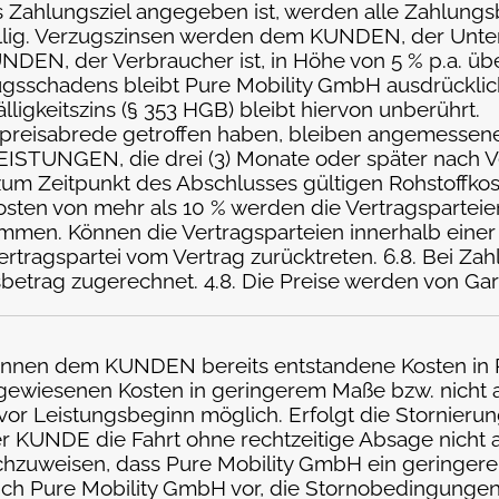
s Zahlungsziel angegeben ist, werden alle Zahlungs
lig. Verzugszinsen werden dem KUNDEN, der Untern
DEN, der Verbraucher ist, in Höhe von 5 % p.a. übe
sschadens bleibt Pure Mobility GmbH ausdrücklic
igkeitszins (§ 353 HGB) bleibt hiervon unberührt.
estpreisabrede getroffen haben, bleiben angemess
LEISTUNGEN, die drei (3) Monate oder später nach V
zum Zeitpunkt des Abschlusses gültigen Rohstoffkos
kosten von mehr als 10 % werden die Vertragspartei
men. Können die Vertragsparteien innerhalb einer F
rtragspartei vom Vertrag zurücktreten. 6.8. Bei Zah
trag zugerechnet. 4.8. Die Preise werden von Ga
nnen dem KUNDEN bereits entstandene Kosten in R
sgewiesenen Kosten in geringerem Maße bzw. nicht an
 vor Leistungsbeginn möglich. Erfolgt die Stornier
er KUNDE die Fahrt ohne rechtzeitige Absage nicht 
hzuweisen, dass Pure Mobility GmbH ein geringerer
sich Pure Mobility GmbH vor, die Stornobedingungen