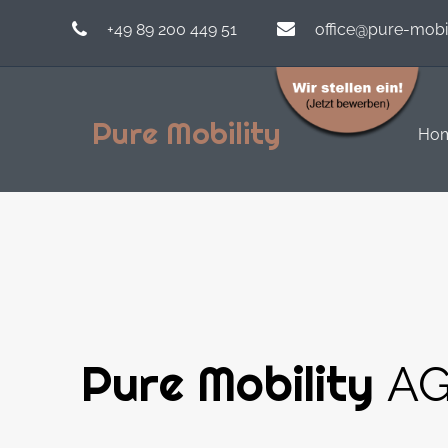
+49 89 200 449 51
office@pure-mobi
Pure Mobility
Ho
Pure Mobility
A